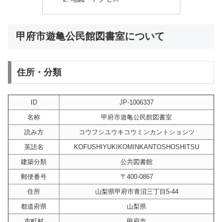
甲府市遊亀公民館図書室について
住所・分類
ID
JP-1006337
名称
甲府市遊亀公民館図書室
読み方
コウフシユウキコウミンカントショシツ
英語名
KOFUSHIYUKIKOMINKANTOSHOSHITSU
建築分類
公共図書館
郵便番号
〒400-0867
住所
山梨県甲府市青沼三丁目5-44
都道府県
山梨県
市町村
甲府市