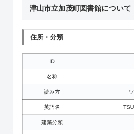
津山市立加茂町図書館について
住所・分類
ID
名称
読み方
ツ
英語名
TSU
建築分類