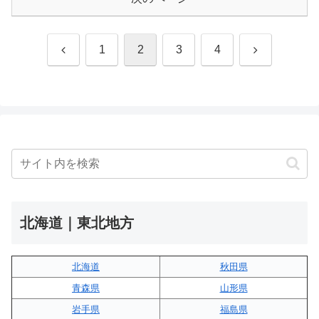
前
次
1
2
3
4
へ
へ
北海道｜東北地方
北海道
秋田県
青森県
山形県
岩手県
福島県