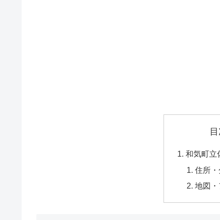
目
和気町立
住所・
地図・