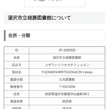
湯沢市立雄勝図書館について
住所・分類
ID
JP-1000320
名称
湯沢市立雄勝図書館
読み方
ユザワシリツオガチトショカン
英語名
YUZAWASHIRITSUOGACHI Library
建築分類
公共図書館
郵便番号
〒019-0204
住所
秋田県湯沢市横堀字白銀町49-1
都道府県
秋田県
市町村
湯沢市